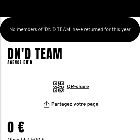
No members of 'DN'D TEAM' have returned for this year
DN'D TEAM
AGENCE DN'D
QR-share
Partagez votre page
0 €