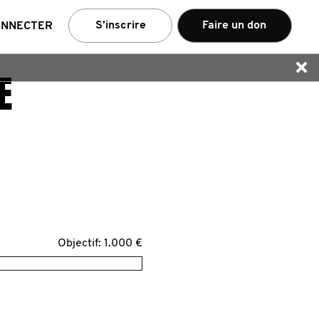
e
S’inscrire
Faire un don
ONNECTER
E
Objectif: 1.000 €