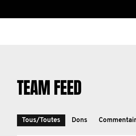
TEAM FEED
Tous/Toutes
Dons
Commentai