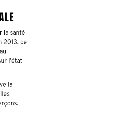
TALE
 la santé
n 2013, ce
 au
r l'état
.
ve la
lles
arçons.