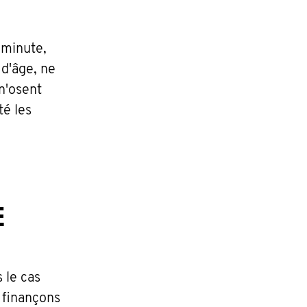
 minute,
d'âge, ne
n'osent
té les
E
 le cas
 finançons