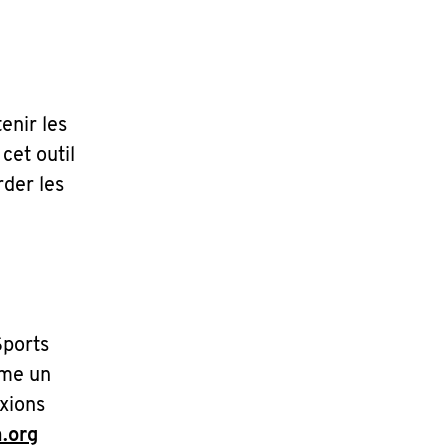
enir les
cet outil
rder les
Sports
mme un
xions
.org