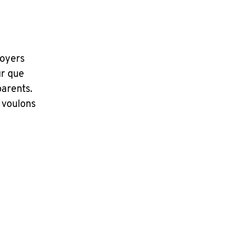
foyers
ur que
arents.
s voulons