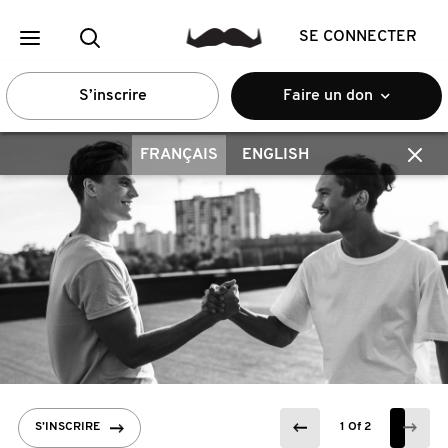
SE CONNECTER
S’inscrire
Faire un don
FRANÇAIS
ENGLISH
S’INSCRIRE
EN SAVOIR PLUS LIRE LA SUITE
1 Of 2
1 Of 2