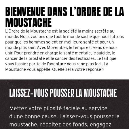
BIENVENUE DANS L’ORDRE DE LA
UNE MOUSTACHE POUR LA
MOUSTACHE
SANTÉ DES HOMMES
L’Ordre de la Moustache est la société la moins secrète au
Profitez d'un rasage sans effort avec le rasoir de Gillette pour
monde. Nous voulons que tout le monde sache que nous luttons
commencer à faire pousser votre magnifique Mo.
pour que les hommes soient en meilleure santé et pour un
monde plus sain. Avec Movember, le temps est venu de nous
unir. Pour prendre en charge la santé mentale, le suicide, le
cancer de la prostate et le cancer des testicules. Le fait que
vous fassiez partie de l’aventure nous rend plus fort. La
Moustache vous appelle. Quelle sera votre réponse ?
LAISSEZ-VOUS POUSSER LA MOUSTACHE
Mettez votre pilosité faciale au service
d'une bonne cause. Laissez-vous pousser la
moustache, récoltez des fonds, engagez